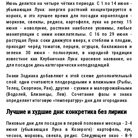
Июнь делится на четыре чётких периода. С 1 по 14 июня -
убывающая Луна: энергия растений концентрируется в
корнях, и это лучшее время для посадки корнеплодов -
моркови, свеклы, редиса, картофеля, лука на репку. 15
июня - новолуние, растения наиболее уязвимы, любые
манипуляции с ними нежелательны. С 16 по 29 июня -
растущая Луна: соки движутся вверх, к стеблям и плодам,
приходит черёд томатов, перцев, огурцов, баклажанов и
зелени. 30 июня - полнолуние, в народной традиции
известное как Клубничная Луна: красивое название, но
для посадок день категорически неподходящий.
Знаки Зодиака добавляют к этой схеме дополнительный
слой: одни считаются плодородными и влажными (Рыбы,
Телец, Скорпион, Рак), другие - сухими и малоурожайными
(Водолей, Близнецы, Лев). Сочетание фазы и знака
определяет итоговую «температуру» дня для огородника.
Лучшие и худшие дни: конкретика без лирики
Пиковые дни для посадок в первой половине месяца - 2-4
июня (убывающая Луна в Козероге): картофель, лук,
чеснок, морковь, свекла, редис. Следующее окно - 8-9