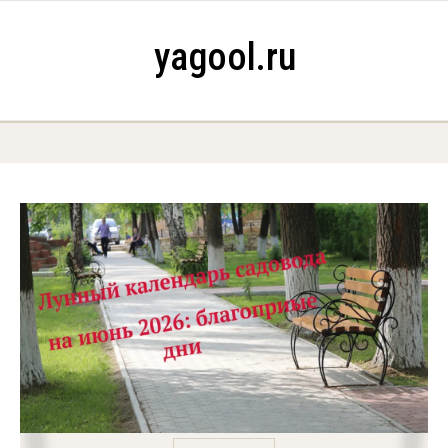
Skip to content
yagool.ru