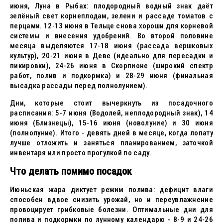
июня, Луна в Рыбах: плодородный водный знак даёт
зелёный свет корнеплодам, зелени и рассаде томатов с
перцами. 12-13 июня в Тельце снова хороши для корневой
системы и внесения удобрений. Во второй половине
месяца выделяются 17-18 июня (рассада вершковых
культур), 20-21 июня в Деве (идеально для пересадки и
пикировки), 24-26 июня в Скорпионе (широкий спектр
работ, полив и подкормка) и 28-29 июня (финальная
высадка рассады перед полнолунием).
Дни, которые стоит вычеркнуть из посадочного
расписания: 5-7 июня (Водолей, неплодородный знак), 14
июня (Близнецы), 15-16 июня (новолуние) и 30 июня
(полнолуние). Итого - девять дней в месяце, когда лопату
лучше отложить и заняться планированием, заточкой
инвентаря или просто прогулкой по саду.
Что делать помимо посадок
Июньская жара диктует режим полива: дефицит влаги
способен вдвое снизить урожай, но и переувлажнение
провоцирует грибковые болезни. Оптимальные дни для
полива и подкормки по лунному календарю - 8-9 и 24-26