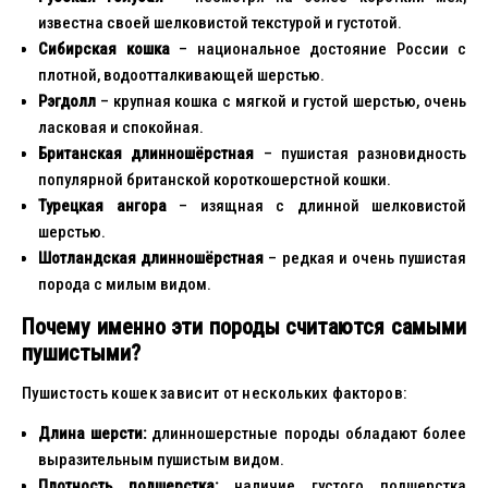
известна своей шелковистой текстурой и густотой.
Сибирская кошка
– национальное достояние России с
плотной, водоотталкивающей шерстью.
Рэгдолл
– крупная кошка с мягкой и густой шерстью, очень
ласковая и спокойная.
Британская длинношёрстная
– пушистая разновидность
популярной британской короткошерстной кошки.
Турецкая ангора
– изящная с длинной шелковистой
шерстью.
Шотландская длинношёрстная
– редкая и очень пушистая
порода с милым видом.
Почему именно эти породы считаются самыми
пушистыми?
Пушистость кошек зависит от нескольких факторов:
Длина шерсти:
длинношерстные породы обладают более
выразительным пушистым видом.
Плотность подшерстка:
наличие густого подшерстка