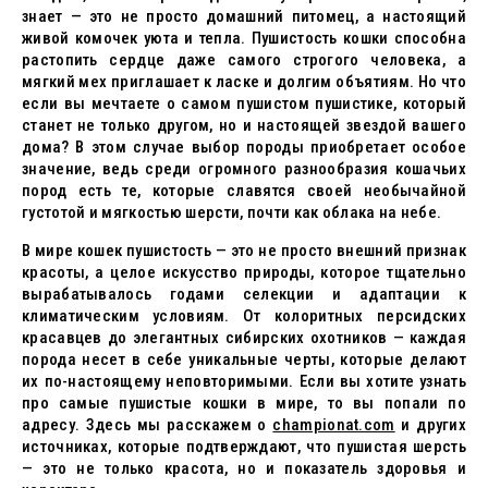
знает — это не просто домашний питомец, а настоящий
живой комочек уюта и тепла. Пушистость кошки способна
растопить сердце даже самого строгого человека, а
мягкий мех приглашает к ласке и долгим объятиям. Но что
если вы мечтаете о самом пушистом пушистике, который
станет не только другом, но и настоящей звездой вашего
дома? В этом случае выбор породы приобретает особое
значение, ведь среди огромного разнообразия кошачьих
пород есть те, которые славятся своей необычайной
густотой и мягкостью шерсти, почти как облака на небе.
В мире кошек пушистость — это не просто внешний признак
красоты, а целое искусство природы, которое тщательно
вырабатывалось годами селекции и адаптации к
климатическим условиям. От колоритных персидских
красавцев до элегантных сибирских охотников — каждая
порода несет в себе уникальные черты, которые делают
их по-настоящему неповторимыми. Если вы хотите узнать
про самые пушистые кошки в мире, то вы попали по
адресу. Здесь мы расскажем о
championat.com
и других
источниках, которые подтверждают, что пушистая шерсть
— это не только красота, но и показатель здоровья и