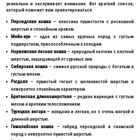
уникальна и заслуживает внимания. Вот краткий список,
который поможет вам ориентироваться:
Персидская кошка
— классика пушистости с роскошной
шерстью и спокойным нравом.
Мейн-кун
— одна из самых крупных пород с густым
подшерстком, приспособленным к холодам.
Норвежская лесная кошка
— природный охотник с плотной
шерстью, защищающей от суровых зим.
Сибирская кошка
— символ русской природы с богатым и
густым мехом.
Рэгдолл
— пушистый гигант с шелковистой шерстью и
невероятно спокойным характером.
Британская длинношерстная
— редкая вариация с густым
мехом и крепким телосложением.
Турецкая ангора
— изящная и легкая, но с очень мягкой и
длинной шерстью.
Гималайская кошка
— гибрид персидской и сиамской
пород с невероятно пушистой шерстью.