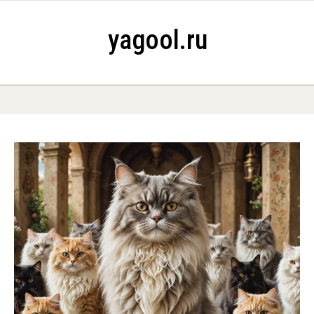
Skip to content
yagool.ru