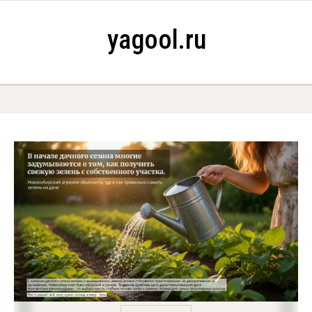
Skip to content
yagool.ru